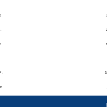
1
3
1
区1
员
室