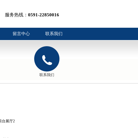
服务热线：
0591-22850016
留言中心
联系我们
联系我们
前台展厅2