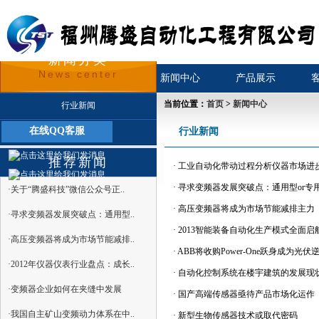
新闻分类
News center
首页
关于我们
新闻中心
产品展示
当前位置：
首页
>
新闻中心
行业新闻
在线QQ客服
行业新闻
公司新闻
推荐新闻
·
工业自动化带动过程分析仪器市场进
·
寻求变频器发展突破点：通用型or专
·关于“腾盛科技”微信公众号正..
·
高压变频器将成为市场节能减排主力
·寻求变频器发展突破点：通用型..
·
2013智能装备自动化生产模式全面启
·高压变频器将成为市场节能减排..
·
ABB将收购Power-One跃身成为光
·2012年仪器仪表行业盘点：成长..
·
自动化控制系统在楼宇建筑的发展现
·变频器企业如何在夹缝中发展
·
国产高端传感器亟待产品市场化运作
·我国自主矿山变频动力体系在中..
·
新型生物传感器技术或取代密码