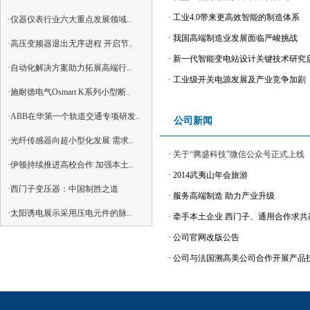
·
工业4.0带来更高效智能的制造体系
·仪器仪表行业六大重点发展领域..
·
我国高端制造业发展面临严峻挑战
·高压变频器退出无序进程 开启节..
·
新一代智能变电站设计关键技术研究
·自动化解决方案助力拓展高端行..
·
工业级开关电源发展及产业竞争加剧
·施耐德电气Osmart K系列小型断..
·ABB在华第一个轨道交通专项研发..
公司新闻
·光纤传感器向超小型化发展 需求..
·
关于“腾盛科技”微信公众号正式上线
·伊顿持续推进高校合作 加强本土..
·
2014武夷山年会旅游
·西门子变压器：中国制胜之道
·
服务高端制造 助力产业升级
·太阳诱电展示采用压电元件的脉..
·
牵手本土企业 西门子、通用合作求共
·
公司官网改版公告
·
公司与法国溯高美公司合作开展产品技