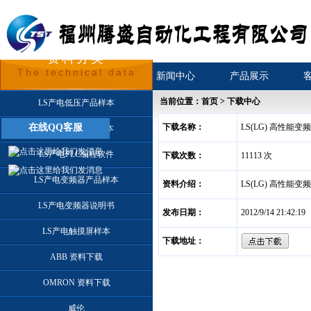
资料分类
The technical data
首页
关于我们
新闻中心
产品展示
当前位置：首页 > 下载中心
LS产电低压产品样本
在线QQ客服
下载名称：
LS(LG) 高性能
LS产电PLC产品样本
LS产电PLC编程软件
下载次数：
11113 次
LS产电变频器产品样本
资料介绍：
LS(LG) 高性能
LS产电变频器说明书
发布日期：
2012/9/14 21:42:19
LS产电触摸屏样本
下载地址：
ABB 资料下载
OMRON 资料下载
威伦