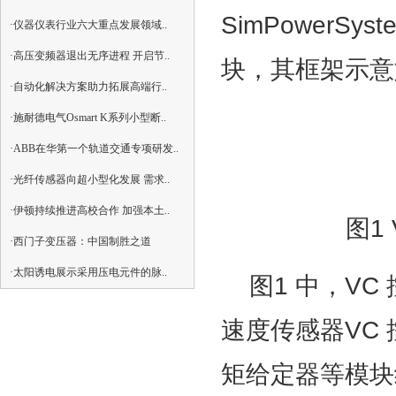
SimPowerS
·仪器仪表行业六大重点发展领域..
·高压变频器退出无序进程 开启节..
块，其框架示意
·自动化解决方案助力拓展高端行..
·施耐德电气Osmart K系列小型断..
·ABB在华第一个轨道交通专项研发..
·光纤传感器向超小型化发展 需求..
·伊顿持续推进高校合作 加强本土..
图1
·西门子变压器：中国制胜之道
·太阳诱电展示采用压电元件的脉..
图1 中，VC
速度传感器VC
矩给定器等模块