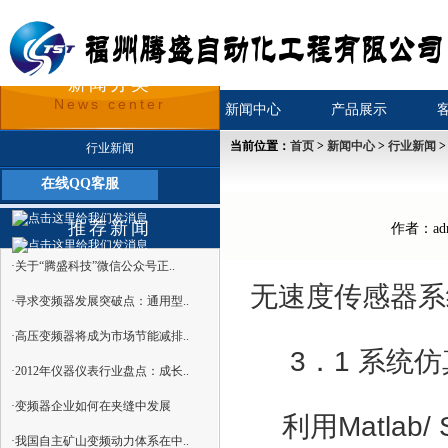
新闻分类
News center
首页
关于我们
新闻中心
产品展示
当前位置：
首页
>
新闻中心
>
行业新闻
>
行业新闻
在线QQ客服
公司新闻
推荐新闻
作者：adm
·关于“腾盛科技”微信公众号正..
无速度传感器
·寻求变频器发展突破点：通用型..
·高压变频器将成为市场节能减排..
3．1 系统仿
·2012年仪器仪表行业盘点：成长..
·变频器企业如何在夹缝中发展
利用Matlab/
·我国自主矿山变频动力体系在中..