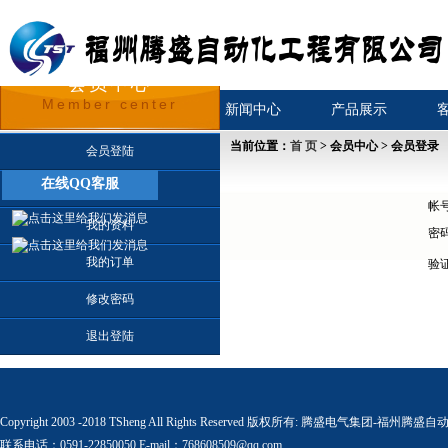
会员中心
Member center
首页
关于我们
新闻中心
产品展示
当前位置：
首 页
> 会员中心 > 会员登录
会员登陆
在线QQ客服
会员注册
帐
我的资料
密
我的订单
验
修改密码
退出登陆
Copyright 2003 -2018 TSheng All Rights Reserved 版权所有:
腾盛电气集团-福州腾盛自
联系电话：0591-22850050 E-mail：768608509@qq.com