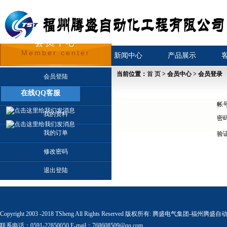
会员中心
Member center
首页
关于我们
新闻中心
产品展示
当前位置：
首 页
> 会员中心 > 会员登录
会员登陆
在线QQ客服
会员注册
帐
我的资料
密
我的订单
验
修改密码
退出登陆
Copyright 2003 -2018 TSheng All Rights Reserved 版权所有:
腾盛电气集团-福州腾盛自
联系电话：0591-22850050 E-mail：768608509@qq.com